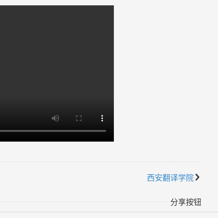
西安翻译学院
󰅭
分享按钮