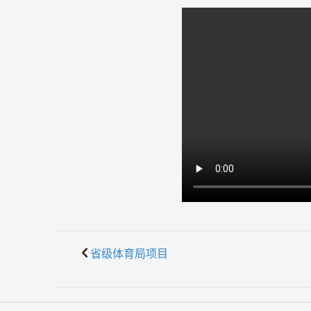
󰅮
省级体育局项目