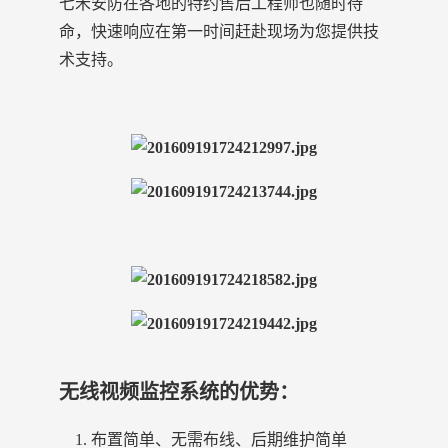
七禾安防在各地的特约售后工程师也随时待
命，快速响应在第一时间赶赴现场为您提供技
术支持。
无线视频监控系统的优势：
布置简单、无需布线、后期维护简单