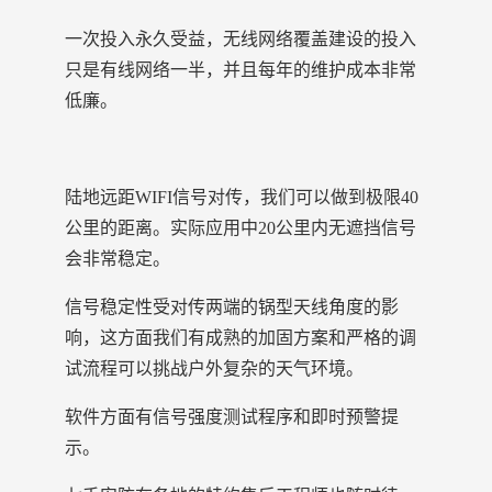
一次投入永久受益，无线网络覆盖建设的投入
只是有线网络一半，并且每年的维护成本非常
低廉。
陆地远距WIFI信号对传，我们可以做到极限40
公里的距离。实际应用中20公里内无遮挡信号
会非常稳定。
信号稳定性受对传两端的锅型天线角度的影
响，这方面我们有成熟的加固方案和严格的调
试流程可以挑战户外复杂的天气环境。
软件方面有信号强度测试程序和即时预警提
示。